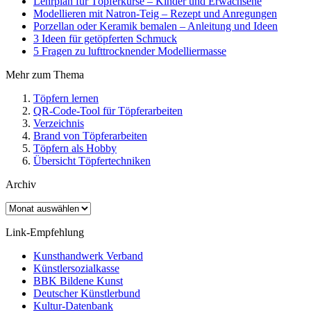
Lehrplan für Töpferkurse – Kinder und Erwachsene
Modellieren mit Natron-Teig – Rezept und Anregungen
Porzellan oder Keramik bemalen – Anleitung und Ideen
3 Ideen für getöpferten Schmuck
5 Fragen zu lufttrocknender Modelliermasse
Mehr zum Thema
Töpfern lernen
QR-Code-Tool für Töpferarbeiten
Verzeichnis
Brand von Töpferarbeiten
Töpfern als Hobby
Übersicht Töpfertechniken
Archiv
Archiv
Link-Empfehlung
Kunsthandwerk Verband
Künstlersozialkasse
BBK Bildene Kunst
Deutscher Künstlerbund
Kultur-Datenbank