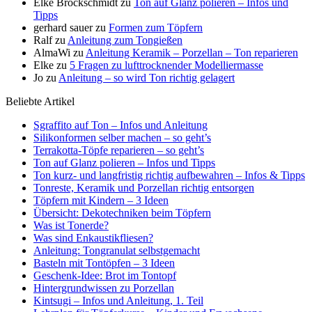
Elke Brockschmidt
zu
Ton auf Glanz polieren – Infos und
Tipps
gerhard sauer
zu
Formen zum Töpfern
Ralf
zu
Anleitung zum Tongießen
AlmaWi
zu
Anleitung Keramik – Porzellan – Ton reparieren
Elke
zu
5 Fragen zu lufttrocknender Modelliermasse
Jo
zu
Anleitung – so wird Ton richtig gelagert
Beliebte Artikel
Sgraffito auf Ton – Infos und Anleitung
Silikonformen selber machen – so geht’s
Terrakotta-Töpfe reparieren – so geht’s
Ton auf Glanz polieren – Infos und Tipps
Ton kurz- und langfristig richtig aufbewahren – Infos & Tipps
Tonreste, Keramik und Porzellan richtig entsorgen
Töpfern mit Kindern – 3 Ideen
Übersicht: Dekotechniken beim Töpfern
Was ist Tonerde?
Was sind Enkaustikfliesen?
Anleitung: Tongranulat selbstgemacht
Basteln mit Tontöpfen – 3 Ideen
Geschenk-Idee: Brot im Tontopf
Hintergrundwissen zu Porzellan
Kintsugi – Infos und Anleitung, 1. Teil