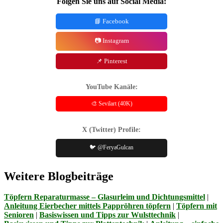
Folgen Sie uns auf Social Media:
📘 Facebook
📷 Instagram
📌 Pinterest
YouTube Kanäle:
🎨 Sevilart (40K)
X (Twitter) Profile:
🐦 @FeryaGulcan
Weitere Blogbeiträge
Töpfern Reparaturmasse – Glasurleim und Dichtungsmittel
|
Anleitung Eierbecher mittels Pappröhren töpfern
|
Töpfern mit
Senioren
|
Basiswissen und Tipps zur Wulsttechnik
|