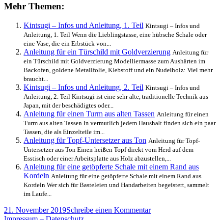
reparieren
Mehr Themen:
–
so
Kintsugi – Infos und Anleitung, 1. Teil
Kintsugi – Infos und
geht’s
Anleitung, 1. Teil Wenn die Lieblingstasse, eine hübsche Schale oder
eine Vase, die ein Erbstück von...
Anleitung für ein Türschild mit Goldverzierung
Anleitung für
ein Türschild mit Goldverzierung Modelliermasse zum Aushärten im
Backofen, goldene Metallfolie, Klebstoff und ein Nudelholz: Viel mehr
braucht...
Kintsugi – Infos und Anleitung, 2. Teil
Kintsugi – Infos und
Anleitung, 2. Teil Kintsugi ist eine sehr alte, traditionelle Technik aus
Japan, mit der beschädigtes oder...
Anleitung für einen Turm aus alten Tassen
Anleitung für einen
Turm aus alten Tassen In vermutlich jedem Haushalt finden sich ein paar
Tassen, die als Einzelteile im...
Anleitung für Topf-Untersetzer aus Ton
Anleitung für Topf-
Untersetzer aus Ton Einen heißen Topf direkt vom Herd auf dem
Esstisch oder einer Arbeitsplatte aus Holz abzustellen,...
Anleitung für eine getöpferte Schale mit einem Rand aus
Kordeln
Anleitung für eine getöpferte Schale mit einem Rand aus
Kordeln Wer sich für Basteleien und Handarbeiten begeistert, sammelt
im Laufe...
Veröffentlicht
zu
21. November 2019
Schreibe einen Kommentar
am
Terrakotta-
Impressum – Datenschutz