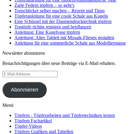
Zarte Federn töpfern – so geht’s
Tonschlicker selber machen – Rezept und Tipps
Töpferanleitung für eine coole Schale aus Kugeln
Eine Schüssel mit der Daumendrucktechnik töpfern
Tontöpfe richtig reinigen und bepflanzen
Anleitung: Eine Kugelvase töpfern
Anleitung: Altes Tablett mit Mosaik-Fliesen gestalten
Anleitung für eine sommerliche Schale aus Modelliermasse
Newsletter abonnieren
Benachrichtigungen über neue Beiträge via E-Mail erhalten.
E-
Mail-
Adresse
Abonnieren
Menü
Töpfern - Töpferarbeiten und Töpfertechniken lernen
Töpfern Fachartikel
Töpfer-Videos
Töpfern Grafiken und Tabellen