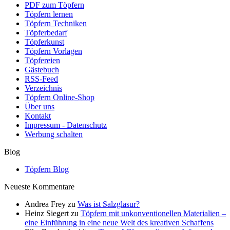
PDF zum Töpfern
Töpfern lernen
Töpfern Techniken
Töpferbedarf
Töpferkunst
Töpfern Vorlagen
Töpfereien
Gästebuch
RSS-Feed
Verzeichnis
Töpfern Online-Shop
Über uns
Kontakt
Impressum - Datenschutz
Werbung schalten
Blog
Töpfern Blog
Neueste Kommentare
Andrea Frey
zu
Was ist Salzglasur?
Heinz Siegert
zu
Töpfern mit unkonventionellen Materialien –
eine Einführung in eine neue Welt des kreativen Schaffens