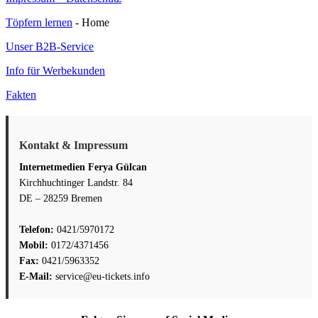
Töpfe
Töpfern lernen
- Home
reparieren
–
Unser B2B-Service
so
geht’s
Info für Werbekunden
Fakten
Kontakt & Impressum
Internetmedien Ferya Gülcan
Kirchhuchtinger Landstr. 84
DE – 28259 Bremen
Telefon:
0421/5970172
Mobil:
0172/4371456
Fax:
0421/5963352
E-Mail:
service@eu-tickets.info