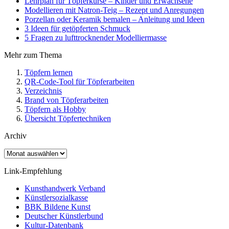
Lehrplan für Töpferkurse – Kinder und Erwachsene
Modellieren mit Natron-Teig – Rezept und Anregungen
Porzellan oder Keramik bemalen – Anleitung und Ideen
3 Ideen für getöpferten Schmuck
5 Fragen zu lufttrocknender Modelliermasse
Mehr zum Thema
Töpfern lernen
QR-Code-Tool für Töpferarbeiten
Verzeichnis
Brand von Töpferarbeiten
Töpfern als Hobby
Übersicht Töpfertechniken
Archiv
Archiv
Link-Empfehlung
Kunsthandwerk Verband
Künstlersozialkasse
BBK Bildene Kunst
Deutscher Künstlerbund
Kultur-Datenbank