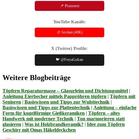
📌 Pinterest
YouTube Kanäle:
🎨 Sevilart (40K)
X (Twitter) Profile:
🐦 @FeryaGulcan
Weitere Blogbeiträge
Töpfern Reparaturmasse – Glasurleim und Dichtungsmittel
|
Anleitung Eierbecher mittels Pappröhren töpfern
|
Töpfern mit
Senioren
|
Basiswissen und Tipps zur Wulsttechnik
|
Basiswissen und Tipps zur Plattentechnik
|
Anleitung – einfache
Form für kugelförmige Gießkeramiken
|
Töpfern – altes
Handwerk mit moderner Technik
|
Ton marmorieren statt
glasieren
|
Was ist Holzbrandkeramik?
|
Idee zum Töpfern
Geschirr mit Omas Häkeldeckchen