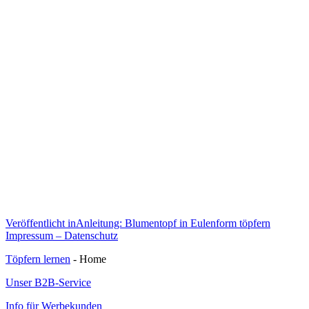
Beitragsnavigation
Veröffentlicht in
Anleitung: Blumentopf in Eulenform töpfern
Impressum – Datenschutz
Töpfern lernen
- Home
Unser B2B-Service
Info für Werbekunden