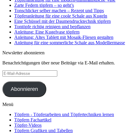
Zarte Federn töpfern – so geht’s
Tonschlicker selber machen – Rezept und Tipps
Töpferanleitung für eine coole Schale aus Kugeln
Eine Schüssel mit der Daumendrucktechnik töpfern
Tontöpfe richtig reinigen und bepflanzen
Anleitung: Eine Kugelvase töpfern
Anleitung: Altes Tablett mit Mosaik-Fliesen gestalten
Anleitung für eine sommerliche Schale aus Modelliermasse
Newsletter abonnieren
Benachrichtigungen über neue Beiträge via E-Mail erhalten.
E-
Mail-
Adresse
Abonnieren
Menü
Töpfern - Töpferarbeiten und Töpfertechniken lernen
Töpfern Fachartikel
Töpfer-Videos
Töpfern Grafiken und Tabellen