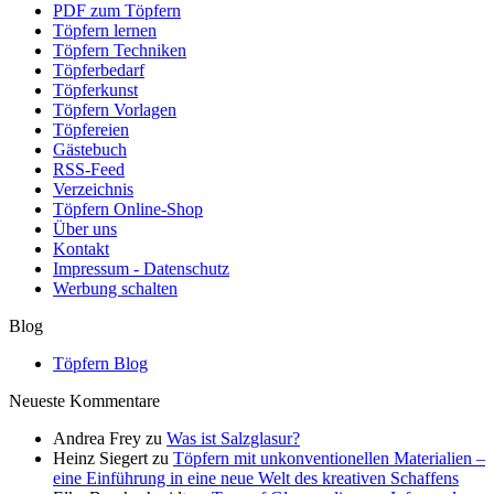
PDF zum Töpfern
Töpfern lernen
Töpfern Techniken
Töpferbedarf
Töpferkunst
Töpfern Vorlagen
Töpfereien
Gästebuch
RSS-Feed
Verzeichnis
Töpfern Online-Shop
Über uns
Kontakt
Impressum - Datenschutz
Werbung schalten
Blog
Töpfern Blog
Neueste Kommentare
Andrea Frey
zu
Was ist Salzglasur?
Heinz Siegert
zu
Töpfern mit unkonventionellen Materialien –
eine Einführung in eine neue Welt des kreativen Schaffens