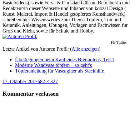
Bastelvideos), sowie Ferya & Christian Gülcan, Betreiber/in und
Redakteur/in dieser Webseite und Inhaber von koozal Design (
Kunst, Malerei, Import & Handel getöpfertes Kunsthandwerk),
schreiben hier Wissenswertes zum Thema Töpfern, Ton und
Keramik. Anleitungen, Übungen, Vorlagen und Fachwissen für
Groß und Klein, sowie für Schule und Hobby.
FB/Twitter
Letzte Artikel von Autoren Profil:
(
Alle anzeigen
)
Überlegungen beim Kauf eines Brennofens, Teil 1
Moderne Wandvase töpfern – so geht’s
Töpferanleitung für Vasengitter als Steckhilfe
Veröffentlicht
Originalgröße
17. Oktober 2017
682 × 327
am
Kommentar verfassen