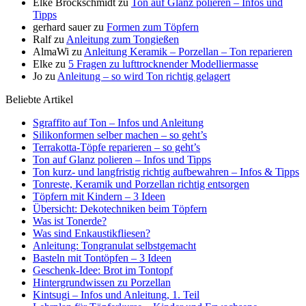
Elke Brockschmidt
zu
Ton auf Glanz polieren – Infos und
Tipps
gerhard sauer
zu
Formen zum Töpfern
Ralf
zu
Anleitung zum Tongießen
AlmaWi
zu
Anleitung Keramik – Porzellan – Ton reparieren
Elke
zu
5 Fragen zu lufttrocknender Modelliermasse
Jo
zu
Anleitung – so wird Ton richtig gelagert
Beliebte Artikel
Sgraffito auf Ton – Infos und Anleitung
Silikonformen selber machen – so geht’s
Terrakotta-Töpfe reparieren – so geht’s
Ton auf Glanz polieren – Infos und Tipps
Ton kurz- und langfristig richtig aufbewahren – Infos & Tipps
Tonreste, Keramik und Porzellan richtig entsorgen
Töpfern mit Kindern – 3 Ideen
Übersicht: Dekotechniken beim Töpfern
Was ist Tonerde?
Was sind Enkaustikfliesen?
Anleitung: Tongranulat selbstgemacht
Basteln mit Tontöpfen – 3 Ideen
Geschenk-Idee: Brot im Tontopf
Hintergrundwissen zu Porzellan
Kintsugi – Infos und Anleitung, 1. Teil