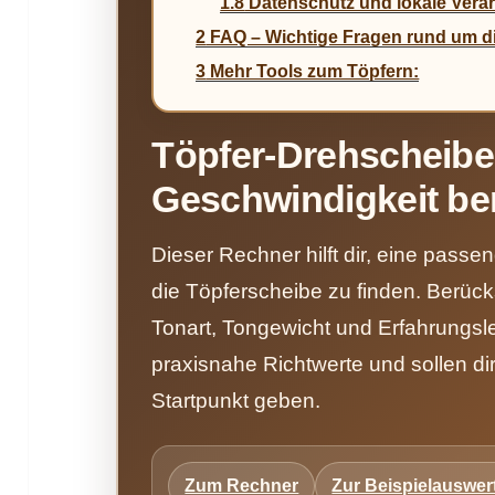
1.8
Datenschutz und lokale Vera
2
FAQ – Wichtige Fragen rund um d
3
Mehr Tools zum Töpfern:
Töpfer-Drehscheibe
Geschwindigkeit b
Dieser Rechner hilft dir, eine pass
die Töpferscheibe zu finden. Berück
Tonart, Tongewicht und Erfahrungsle
praxisnahe Richtwerte und sollen dir
Startpunkt geben.
Zum Rechner
Zur Beispielauswe