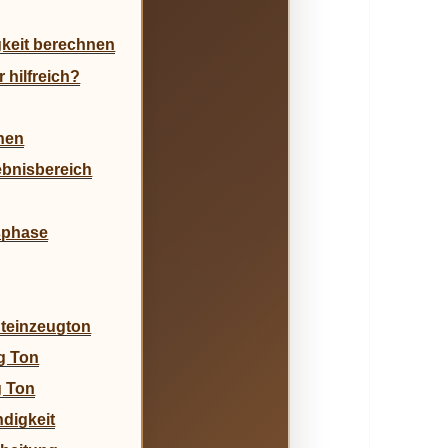
keit berechnen
 hilfreich?
nen
ebnisbereich
sphase
Steinzeugton
g Ton
g Ton
digkeit