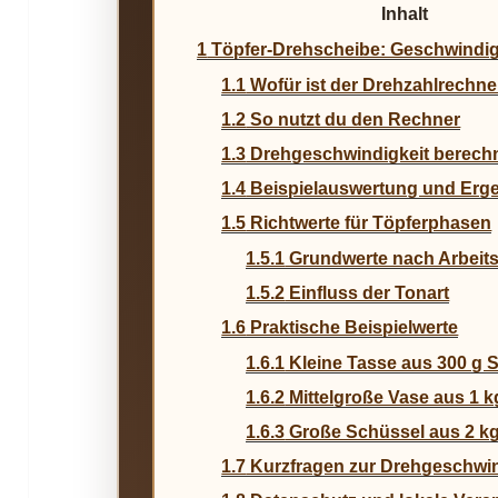
Inhalt
1
Töpfer-Drehscheibe: Geschwindig
1.1
Wofür ist der Drehzahlrechner
1.2
So nutzt du den Rechner
1.3
Drehgeschwindigkeit berech
1.4
Beispielauswertung und Erg
1.5
Richtwerte für Töpferphasen
1.5.1
Grundwerte nach Arbeit
1.5.2
Einfluss der Tonart
1.6
Praktische Beispielwerte
1.6.1
Kleine Tasse aus 300 g 
1.6.2
Mittelgroße Vase aus 1 k
1.6.3
Große Schüssel aus 2 k
1.7
Kurzfragen zur Drehgeschwin