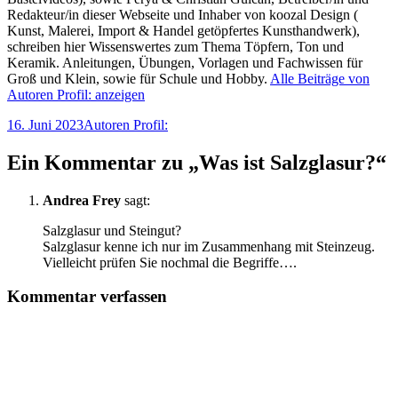
Redakteur/in dieser Webseite und Inhaber von koozal Design (
Kunst, Malerei, Import & Handel getöpfertes Kunsthandwerk),
schreiben hier Wissenswertes zum Thema Töpfern, Ton und
Keramik. Anleitungen, Übungen, Vorlagen und Fachwissen für
Groß und Klein, sowie für Schule und Hobby.
Alle Beiträge von
Autoren Profil: anzeigen
Veröffentlicht
Autor
16. Juni 2023
Autoren Profil:
am
Ein Kommentar zu „Was ist Salzglasur?“
Andrea Frey
sagt:
Salzglasur und Steingut?
Salzglasur kenne ich nur im Zusammenhang mit Steinzeug.
Vielleicht prüfen Sie nochmal die Begriffe….
Kommentar verfassen