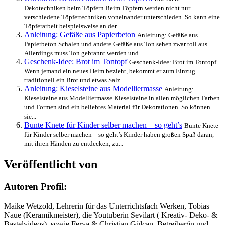
Dekotechniken beim Töpfern Beim Töpfern werden nicht nur
verschiedene Töpfertechniken voneinander unterschieden. So kann eine
Töpferarbeit beispielsweise an der...
Anleitung: Gefäße aus Papierbeton
Anleitung: Gefäße aus
Papierbeton Schalen und andere Gefäße aus Ton sehen zwar toll aus.
Allerdings muss Ton gebrannt werden und...
Geschenk-Idee: Brot im Tontopf
Geschenk-Idee: Brot im Tontopf
Wenn jemand ein neues Heim bezieht, bekommt er zum Einzug
traditionell ein Brot und etwas Salz...
Anleitung: Kieselsteine aus Modelliermasse
Anleitung:
Kieselsteine aus Modelliermasse Kieselsteine in allen möglichen Farben
und Formen sind ein beliebtes Material für Dekorationen. So können
sie...
Bunte Knete für Kinder selber machen – so geht’s
Bunte Knete
für Kinder selber machen – so geht’s Kinder haben großen Spaß daran,
mit ihren Händen zu entdecken, zu...
Veröffentlicht von
Autoren Profil:
Maike Wetzold, Lehrerin für das Unterrichtsfach Werken, Tobias
Naue (Keramikmeister), die Youtuberin Sevilart ( Kreativ- Deko- &
Bastelvideos), sowie Ferya & Christian Gülcan, Betreiber/in und