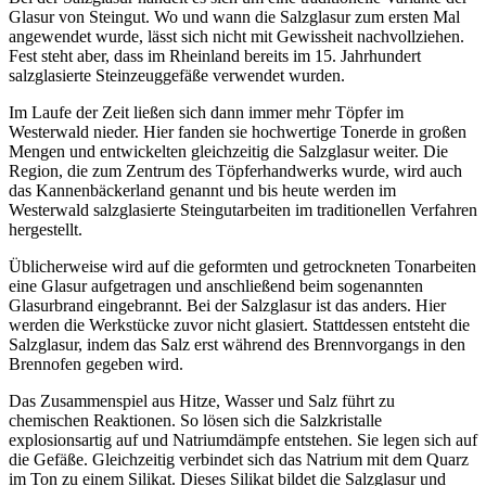
Glasur von Steingut. Wo und wann die Salzglasur zum ersten Mal
angewendet wurde, lässt sich nicht mit Gewissheit nachvollziehen.
Fest steht aber, dass im Rheinland bereits im 15. Jahrhundert
salzglasierte Steinzeuggefäße verwendet wurden.
Im Laufe der Zeit ließen sich dann immer mehr Töpfer im
Westerwald nieder. Hier fanden sie hochwertige Tonerde in großen
Mengen und entwickelten gleichzeitig die Salzglasur weiter. Die
Region, die zum Zentrum des Töpferhandwerks wurde, wird auch
das Kannenbäckerland genannt und bis heute werden im
Westerwald salzglasierte Steingutarbeiten im traditionellen Verfahren
hergestellt.
Üblicherweise wird auf die geformten und getrockneten Tonarbeiten
eine Glasur aufgetragen und anschließend beim sogenannten
Glasurbrand eingebrannt. Bei der Salzglasur ist das anders. Hier
werden die Werkstücke zuvor nicht glasiert. Stattdessen entsteht die
Salzglasur, indem das Salz erst während des Brennvorgangs in den
Brennofen gegeben wird.
Das Zusammenspiel aus Hitze, Wasser und Salz führt zu
chemischen Reaktionen. So lösen sich die Salzkristalle
explosionsartig auf und Natriumdämpfe entstehen. Sie legen sich auf
die Gefäße. Gleichzeitig verbindet sich das Natrium mit dem Quarz
im Ton zu einem Silikat. Dieses Silikat bildet die Salzglasur und