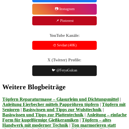
📷 Instagram
📌 Pinterest
YouTube Kanäle:
🎨 Sevilart (40K)
X (Twitter) Profile:
🐦 @FeryaGulcan
Weitere Blogbeiträge
Töpfern Reparaturmasse – Glasurleim und Dichtungsmittel
|
Anleitung Eierbecher mittels Pappröhren töpfern
|
Töpfern mit
Senioren
|
Basiswissen und Tipps zur Wulsttechnik
|
Basiswissen und Tipps zur Plattentechnik
|
Anleitung – einfache
Form für kugelförmige Gießkeramiken
|
Töpfern – altes
Handwerk mit moderner Technik
|
Ton marmorieren statt