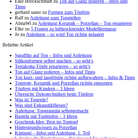
Elke Brockschmidt
zu
Ton auf Glanz polieren – Infos und
Tipps
gerhard sauer
zu
Formen zum Töpfern
Ralf
zu
Anleitung zum Tongießen
AlmaWi
zu
Anleitung Keramik – Porzellan – Ton reparieren
Elke
zu
5 Fragen zu lufttrocknender Modelliermasse
Jo
zu
Anleitung – so wird Ton richtig gelagert
Beliebte Artikel
Sgraffito auf Ton – Infos und Anleitung
Silikonformen selber machen – so geht’s
Terrakotta-Töpfe reparieren – so geht’s
Ton auf Glanz polieren – Infos und Tipps
Ton kurz- und langfristig richtig aufbewahren – Infos & Tipps
Tonreste, Keramik und Porzellan richtig entsorgen
Töpfern mit Kindern – 3 Ideen
Übersicht: Dekotechniken beim Töpfern
Was ist Tonerde?
Was sind Enkaustikfliesen?
Anleitung: Tongranulat selbstgemacht
Basteln mit Tontöpfen – 3 Ideen
Geschenk-Idee: Brot im Tontopf
Hintergrundwissen zu Porzellan
Kintsugi – Infos und Anleitung, 1. Teil