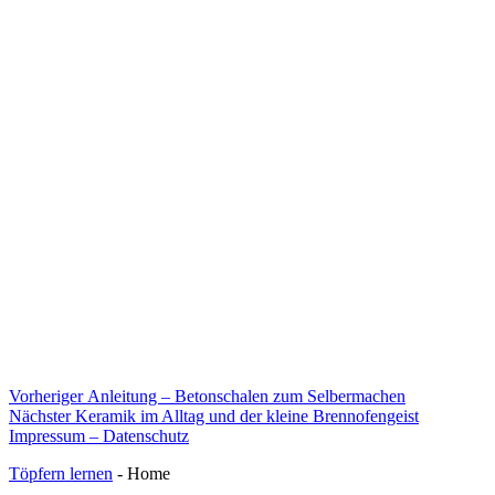
Beitragsnavigation
Vorheriger
Vorheriger
Anleitung – Betonschalen zum Selbermachen
Nächster
Beitrag:
Nächster
Keramik im Alltag und der kleine Brennofengeist
Beitrag:
Impressum – Datenschutz
Töpfern lernen
- Home