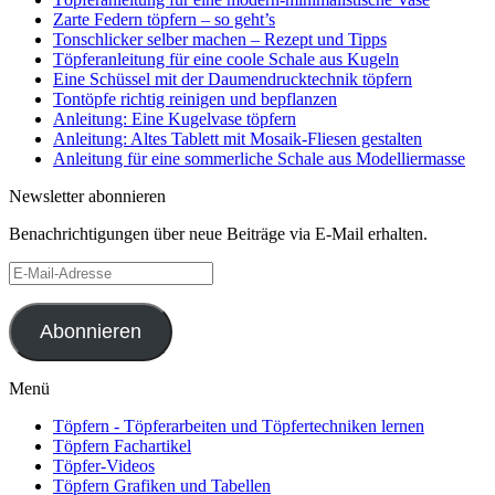
Zarte Federn töpfern – so geht’s
Tonschlicker selber machen – Rezept und Tipps
Töpferanleitung für eine coole Schale aus Kugeln
Eine Schüssel mit der Daumendrucktechnik töpfern
Tontöpfe richtig reinigen und bepflanzen
Anleitung: Eine Kugelvase töpfern
Anleitung: Altes Tablett mit Mosaik-Fliesen gestalten
Anleitung für eine sommerliche Schale aus Modelliermasse
Newsletter abonnieren
Benachrichtigungen über neue Beiträge via E-Mail erhalten.
E-
Mail-
Adresse
Abonnieren
Menü
Töpfern - Töpferarbeiten und Töpfertechniken lernen
Töpfern Fachartikel
Töpfer-Videos
Töpfern Grafiken und Tabellen