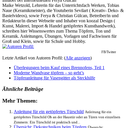
Inhaber
bei
Internetmedien Ferya Gülcan
Maike Wetzold, Lehrerin für das Unterrichtsfach Werken, Tobias
Naue (Keramikmeister), die Youtuberin Sevilart ( Kreativ- Deko- &
Bastelvideos), sowie Ferya & Christian Gülcan, Betreiber/in und
Redakteur/in dieser Webseite und Inhaber von koozal Design (
Kunst, Malerei, Import & Handel getöpfertes Kunsthandwerk),
schreiben hier Wissenswertes zum Thema Töpfern, Ton und
Keramik. Anleitungen, Übungen, Vorlagen und Fachwissen für
Groß und Klein, sowie für Schule und Hobby.
FB/Twitter
Letzte Artikel von Autoren Profil:
(
Alle anzeigen
)
Überlegungen beim Kauf eines Brennofens, Teil 1
Moderne Wandvase töpfern – so geht’s
Töpferanleitung für Vasengitter als Steckhilfe
Ähnliche Beiträge
Mehr Themen:
Anleitung für ein getöpfertes Türschild
Anleitung für ein
getöpfertes Türschild Ob an der Haustür oder an Türen von einzelnen
Zimmern: Ein Türschild ist praktisch und...
Übersicht: Dekotechniken beim Töpfern
Übersicht: