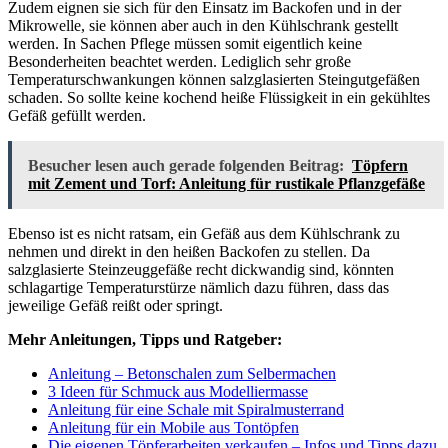
Zudem eignen sie sich für den Einsatz im Backofen und in der
Mikrowelle, sie können aber auch in den Kühlschrank gestellt
werden. In Sachen Pflege müssen somit eigentlich keine
Besonderheiten beachtet werden. Lediglich sehr große
Temperaturschwankungen können salzglasierten Steingutgefäßen
schaden. So sollte keine kochend heiße Flüssigkeit in ein gekühltes
Gefäß gefüllt werden.
Besucher lesen auch gerade folgenden Beitrag:
Töpfern
mit Zement und Torf: Anleitung für rustikale Pflanzgefäße
Ebenso ist es nicht ratsam, ein Gefäß aus dem Kühlschrank zu
nehmen und direkt in den heißen Backofen zu stellen. Da
salzglasierte Steinzeuggefäße recht dickwandig sind, könnten
schlagartige Temperaturstürze nämlich dazu führen, dass das
jeweilige Gefäß reißt oder springt.
Mehr Anleitungen, Tipps und Ratgeber:
Anleitung – Betonschalen zum Selbermachen
3 Ideen für Schmuck aus Modelliermasse
Anleitung für eine Schale mit Spiralmusterrand
Anleitung für ein Mobile aus Tontöpfen
Die eigenen Töpferarbeiten verkaufen – Infos und Tipps dazu