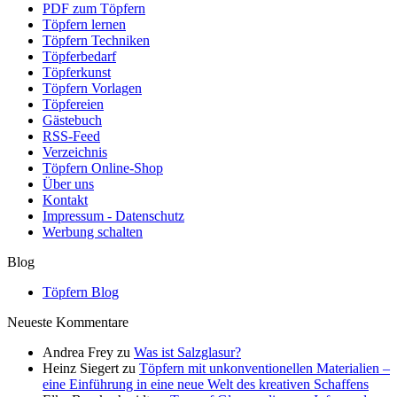
PDF zum Töpfern
Töpfern lernen
Töpfern Techniken
Töpferbedarf
Töpferkunst
Töpfern Vorlagen
Töpfereien
Gästebuch
RSS-Feed
Verzeichnis
Töpfern Online-Shop
Über uns
Kontakt
Impressum - Datenschutz
Werbung schalten
Blog
Töpfern Blog
Neueste Kommentare
Andrea Frey
zu
Was ist Salzglasur?
Heinz Siegert
zu
Töpfern mit unkonventionellen Materialien –
eine Einführung in eine neue Welt des kreativen Schaffens