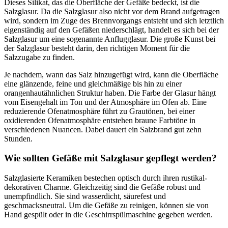
Dieses Silikat, das die Oberfläche der Gefäße bedeckt, ist die
Salzglasur. Da die Salzglasur also nicht vor dem Brand aufgetragen
wird, sondern im Zuge des Brennvorgangs entsteht und sich letztlich
eigenständig auf den Gefäßen niederschlägt, handelt es sich bei der
Salzglasur um eine sogenannte Anflugglasur. Die große Kunst bei
der Salzglasur besteht darin, den richtigen Moment für die
Salzzugabe zu finden.
Je nachdem, wann das Salz hinzugefügt wird, kann die Oberfläche
eine glänzende, feine und gleichmäßige bis hin zu einer
orangenhautähnlichen Struktur haben. Die Farbe der Glasur hängt
vom Eisengehalt im Ton und der Atmosphäre im Ofen ab. Eine
reduzierende Ofenatmosphäre führt zu Grautönen, bei einer
oxidierenden Ofenatmosphäre entstehen braune Farbtöne in
verschiedenen Nuancen. Dabei dauert ein Salzbrand gut zehn
Stunden.
Wie sollten Gefäße mit Salzglasur gepflegt werden?
Salzglasierte Keramiken bestechen optisch durch ihren rustikal-
dekorativen Charme. Gleichzeitig sind die Gefäße robust und
unempfindlich. Sie sind wasserdicht, säurefest und
geschmacksneutral. Um die Gefäße zu reinigen, können sie von
Hand gespült oder in die Geschirrspülmaschine gegeben werden.