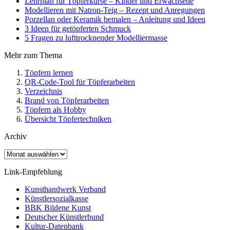
Lehrplan für Töpferkurse – Kinder und Erwachsene
Modellieren mit Natron-Teig – Rezept und Anregungen
Porzellan oder Keramik bemalen – Anleitung und Ideen
3 Ideen für getöpferten Schmuck
5 Fragen zu lufttrocknender Modelliermasse
Mehr zum Thema
Töpfern lernen
QR-Code-Tool für Töpferarbeiten
Verzeichnis
Brand von Töpferarbeiten
Töpfern als Hobby
Übersicht Töpfertechniken
Archiv
Archiv
Link-Empfehlung
Kunsthandwerk Verband
Künstlersozialkasse
BBK Bildene Kunst
Deutscher Künstlerbund
Kultur-Datenbank