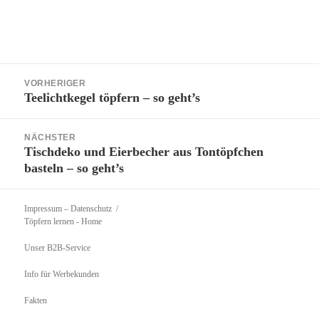
Beitragsnavigation
VORHERIGER
Teelichtkegel töpfern – so geht’s
Vorheriger
Beitrag:
NÄCHSTER
Tischdeko und Eierbecher aus Tontöpfchen
Nächster
basteln – so geht’s
Beitrag:
Impressum – Datenschutz
Töpfern lernen
- Home
Unser B2B-Service
Info für Werbekunden
Fakten