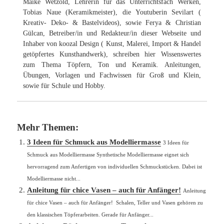
Maike Wetzold, Lehrerin für das Unterrichtsfach Werken,
Tobias Naue (Keramikmeister), die Youtuberin Sevilart (
Kreativ- Deko- & Bastelvideos), sowie Ferya & Christian
Gülcan, Betreiber/in und Redakteur/in dieser Webseite und
Inhaber von koozal Design ( Kunst, Malerei, Import & Handel
getöpfertes Kunsthandwerk), schreiben hier Wissenswertes
zum Thema Töpfern, Ton und Keramik. Anleitungen,
Übungen, Vorlagen und Fachwissen für Groß und Klein,
sowie für Schule und Hobby.
Mehr Themen:
3 Ideen für Schmuck aus Modelliermasse
3 Ideen für
Schmuck aus Modelliermasse Synthetische Modelliermasse eignet sich
hervorragend zum Anfertigen von individuellen Schmuckstücken. Dabei ist
Modelliermasse nicht...
Anleitung für chice Vasen – auch für Anfänger!
Anleitung
für chice Vasen – auch für Anfänger! Schalen, Teller und Vasen gehören zu
den klassischen Töpferarbeiten. Gerade für Anfänger...