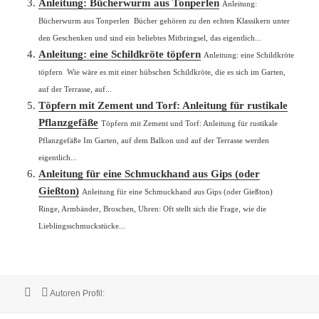
Anleitung: Bücherwurm aus Tonperlen
Anleitung:
Bücherwurm aus Tonperlen Bücher gehören zu den echten Klassikern unter
den Geschenken und sind ein beliebtes Mitbringsel, das eigentlich...
Anleitung: eine Schildkröte töpfern
Anleitung: eine Schildkröte
töpfern Wie wäre es mit einer hübschen Schildkröte, die es sich im Garten,
auf der Terrasse, auf...
Töpfern mit Zement und Torf: Anleitung für rustikale
Pflanzgefäße
Töpfern mit Zement und Torf: Anleitung für rustikale
Pflanzgefäße Im Garten, auf dem Balkon und auf der Terrasse werden
eigentlich...
Anleitung für eine Schmuckhand aus Gips (oder
Gießton)
Anleitung für eine Schmuckhand aus Gips (oder Gießton)
Ringe, Armbänder, Broschen, Uhren: Oft stellt sich die Frage, wie die
Lieblingsschmuckstücke...
Veröffentlicht
Autor
Autoren Profil:
am