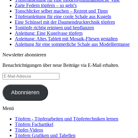
Zarte Federn töpfern – so geht’s
Tonschlicker selber machen – Rezept und Tipps
Töpferanleitung für eine coole Schale aus Kugeln
Eine Schüssel mit der Daumendrucktechnik töpfern
Tontöpfe richtig reinigen und bepflanzen
Anleitung: Eine Kugelvase töpfern
Anleitung: Altes Tablett mit Mosaik-Fliesen gestalten
Anleitung für eine sommerliche Schale aus Modelliermasse
Newsletter abonnieren
Benachrichtigungen über neue Beiträge via E-Mail erhalten.
E-
Mail-
Adresse
Abonnieren
Menü
Töpfern - Töpferarbeiten und Töpfertechniken lernen
Töpfern Fachartikel
Töpfer-Videos
Töpfern Grafiken und Tabellen