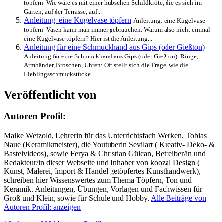
töpfern Wie wäre es mit einer hübschen Schildkröte, die es sich im
Garten, auf der Terrasse, auf...
Anleitung: eine Kugelvase töpfern
Anleitung: eine Kugelvase
töpfern Vasen kann man immer gebrauchen. Warum also nicht einmal
eine Kugelvase töpfern? Hier ist die Anleitung...
Anleitung für eine Schmuckhand aus Gips (oder Gießton)
Anleitung für eine Schmuckhand aus Gips (oder Gießton) Ringe,
Armbänder, Broschen, Uhren: Oft stellt sich die Frage, wie die
Lieblingsschmuckstücke...
Veröffentlicht von
Autoren Profil:
Maike Wetzold, Lehrerin für das Unterrichtsfach Werken, Tobias
Naue (Keramikmeister), die Youtuberin Sevilart ( Kreativ- Deko- &
Bastelvideos), sowie Ferya & Christian Gülcan, Betreiber/in und
Redakteur/in dieser Webseite und Inhaber von koozal Design (
Kunst, Malerei, Import & Handel getöpfertes Kunsthandwerk),
schreiben hier Wissenswertes zum Thema Töpfern, Ton und
Keramik. Anleitungen, Übungen, Vorlagen und Fachwissen für
Groß und Klein, sowie für Schule und Hobby.
Alle Beiträge von
Autoren Profil: anzeigen