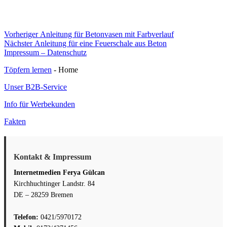
Beitragsnavigation
Vorheriger
Vorheriger
Anleitung für Betonvasen mit Farbverlauf
Nächster
Beitrag:
Nächster
Anleitung für eine Feuerschale aus Beton
Beitrag:
Impressum – Datenschutz
Töpfern lernen
- Home
Unser B2B-Service
Info für Werbekunden
Fakten
Kontakt & Impressum
Internetmedien Ferya Gülcan
Kirchhuchtinger Landstr. 84
DE – 28259 Bremen
Telefon:
0421/5970172