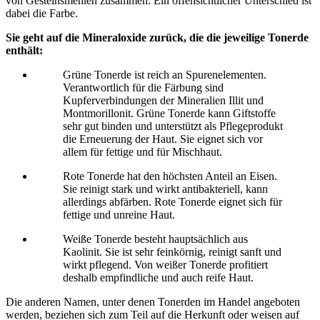
von Gesteinsmehlen zusammen. Ein offensichtlicher Unterschied ist
dabei die Farbe.
Sie geht auf die Mineraloxide zurück, die die jeweilige Tonerde
enthält:
Grüne Tonerde ist reich an Spurenelementen.
Verantwortlich für die Färbung sind
Kupferverbindungen der Mineralien Illit und
Montmorillonit. Grüne Tonerde kann Giftstoffe
sehr gut binden und unterstützt als Pflegeprodukt
die Erneuerung der Haut. Sie eignet sich vor
allem für fettige und für Mischhaut.
Rote Tonerde hat den höchsten Anteil an Eisen.
Sie reinigt stark und wirkt antibakteriell, kann
allerdings abfärben. Rote Tonerde eignet sich für
fettige und unreine Haut.
Weiße Tonerde besteht hauptsächlich aus
Kaolinit. Sie ist sehr feinkörnig, reinigt sanft und
wirkt pflegend. Von weißer Tonerde profitiert
deshalb empfindliche und auch reife Haut.
Die anderen Namen, unter denen Tonerden im Handel angeboten
werden, beziehen sich zum Teil auf die Herkunft oder weisen auf