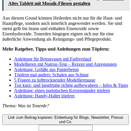
Altes Tablett mit Mosaik-Fliesen gestalten
Aus diesem Grund können Heilerden nicht nur für die Haut- und
Haarpflege, sondern auch innerlich angewendet werden. Sie sind
meist gelb bis braun und enthalten Eisenoxide sowie
Eisenhydroxide. Tonerden hingegen eignen sich nur für eine
äußerliche Anwendung als Reinigungs- und Pflegeprodukt.
Mehr Ratgeber, Tipps und Anleitungen zum Töpfern:
Anleitung für Betonvasen mit Farbverlauf
Modellieren mit Natron-Teig – Rezept und Anregungen
Anleitung: Gefäße aus Papierbeton
Töpfern mal anders: Schalen aus Schnur
5 Fragen zu lufttrocknender Modelliermasse
Ton kurz- und langfristig richtig aufbewahren – Infos & Tipps
Anleitung: einen puristischen Kerzenständer töpfern
Anleitung: Handy-Halter töpfern
Thema: Was ist Tonerde?
Link zum Beitrag kopieren: Einbettung für Blogs, Newsletter, Presse
und Co.