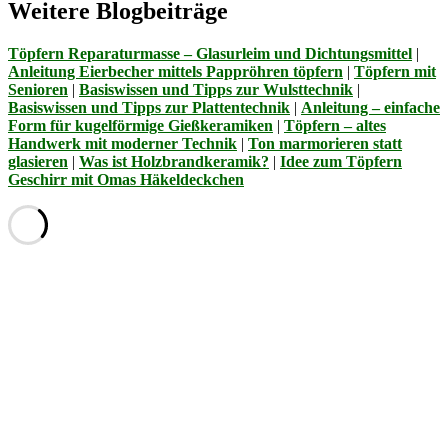
Weitere Blogbeiträge
Töpfern Reparaturmasse – Glasurleim und Dichtungsmittel
|
Anleitung Eierbecher mittels Pappröhren töpfern
|
Töpfern mit
Senioren
|
Basiswissen und Tipps zur Wulsttechnik
|
Basiswissen und Tipps zur Plattentechnik
|
Anleitung – einfache
Form für kugelförmige Gießkeramiken
|
Töpfern – altes
Handwerk mit moderner Technik
|
Ton marmorieren statt
glasieren
|
Was ist Holzbrandkeramik?
|
Idee zum Töpfern
Geschirr mit Omas Häkeldeckchen