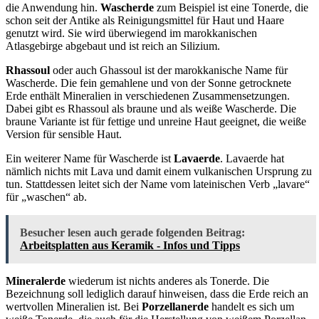
die Anwendung hin.
Wascherde
zum Beispiel ist eine Tonerde, die
schon seit der Antike als Reinigungsmittel für Haut und Haare
genutzt wird. Sie wird überwiegend im marokkanischen
Atlasgebirge abgebaut und ist reich an Silizium.
Rhassoul
oder auch Ghassoul ist der marokkanische Name für
Wascherde. Die fein gemahlene und von der Sonne getrocknete
Erde enthält Mineralien in verschiedenen Zusammensetzungen.
Dabei gibt es Rhassoul als braune und als weiße Wascherde. Die
braune Variante ist für fettige und unreine Haut geeignet, die weiße
Version für sensible Haut.
Ein weiterer Name für Wascherde ist
Lavaerde
. Lavaerde hat
nämlich nichts mit Lava und damit einem vulkanischen Ursprung zu
tun. Stattdessen leitet sich der Name vom lateinischen Verb „lavare“
für „waschen“ ab.
Besucher lesen auch gerade folgenden Beitrag:
Arbeitsplatten aus Keramik - Infos und Tipps
Mineralerde
wiederum ist nichts anderes als Tonerde. Die
Bezeichnung soll lediglich darauf hinweisen, dass die Erde reich an
wertvollen Mineralien ist. Bei
Porzellanerde
handelt es sich um