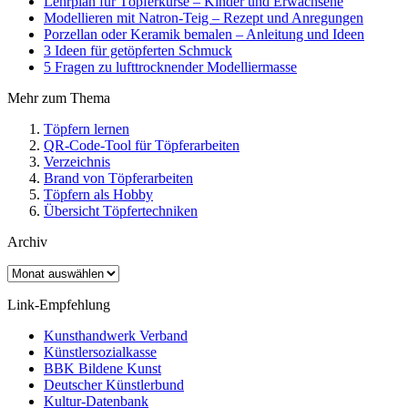
Lehrplan für Töpferkurse – Kinder und Erwachsene
Modellieren mit Natron-Teig – Rezept und Anregungen
Porzellan oder Keramik bemalen – Anleitung und Ideen
3 Ideen für getöpferten Schmuck
5 Fragen zu lufttrocknender Modelliermasse
Mehr zum Thema
Töpfern lernen
QR-Code-Tool für Töpferarbeiten
Verzeichnis
Brand von Töpferarbeiten
Töpfern als Hobby
Übersicht Töpfertechniken
Archiv
Archiv
Link-Empfehlung
Kunsthandwerk Verband
Künstlersozialkasse
BBK Bildene Kunst
Deutscher Künstlerbund
Kultur-Datenbank