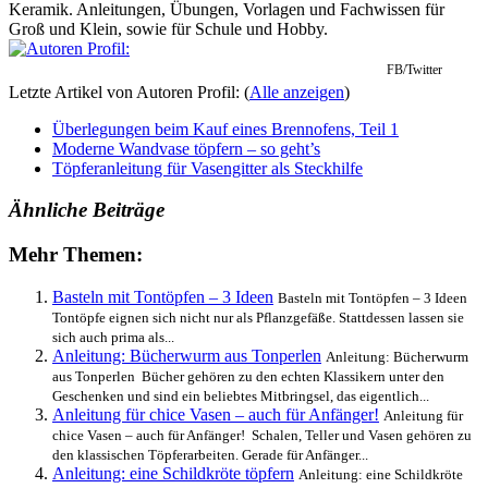
Keramik. Anleitungen, Übungen, Vorlagen und Fachwissen für
Groß und Klein, sowie für Schule und Hobby.
FB/Twitter
Letzte Artikel von Autoren Profil:
(
Alle anzeigen
)
Überlegungen beim Kauf eines Brennofens, Teil 1
Moderne Wandvase töpfern – so geht’s
Töpferanleitung für Vasengitter als Steckhilfe
Ähnliche Beiträge
Mehr Themen:
Basteln mit Tontöpfen – 3 Ideen
Basteln mit Tontöpfen – 3 Ideen
Tontöpfe eignen sich nicht nur als Pflanzgefäße. Stattdessen lassen sie
sich auch prima als...
Anleitung: Bücherwurm aus Tonperlen
Anleitung: Bücherwurm
aus Tonperlen Bücher gehören zu den echten Klassikern unter den
Geschenken und sind ein beliebtes Mitbringsel, das eigentlich...
Anleitung für chice Vasen – auch für Anfänger!
Anleitung für
chice Vasen – auch für Anfänger! Schalen, Teller und Vasen gehören zu
den klassischen Töpferarbeiten. Gerade für Anfänger...
Anleitung: eine Schildkröte töpfern
Anleitung: eine Schildkröte