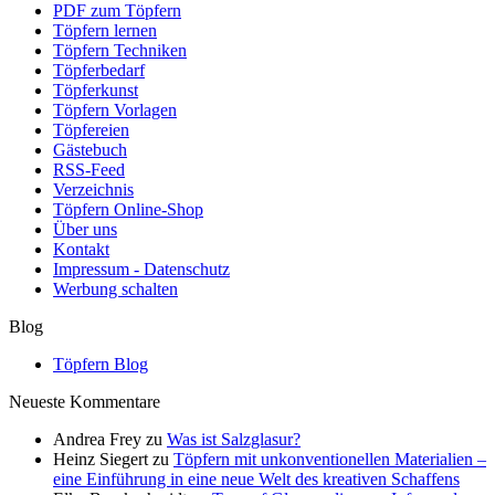
PDF zum Töpfern
Töpfern lernen
Töpfern Techniken
Töpferbedarf
Töpferkunst
Töpfern Vorlagen
Töpfereien
Gästebuch
RSS-Feed
Verzeichnis
Töpfern Online-Shop
Über uns
Kontakt
Impressum - Datenschutz
Werbung schalten
Blog
Töpfern Blog
Neueste Kommentare
Andrea Frey
zu
Was ist Salzglasur?
Heinz Siegert
zu
Töpfern mit unkonventionellen Materialien –
eine Einführung in eine neue Welt des kreativen Schaffens