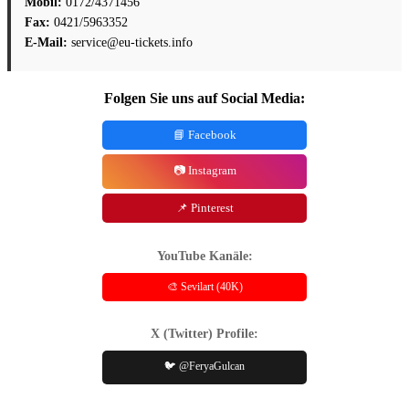
Mobil:
0172/4371456
Fax:
0421/5963352
E-Mail:
service@eu-tickets.info
Folgen Sie uns auf Social Media:
📘 Facebook
📷 Instagram
📌 Pinterest
YouTube Kanäle:
🎨 Sevilart (40K)
X (Twitter) Profile:
🐦 @FeryaGulcan