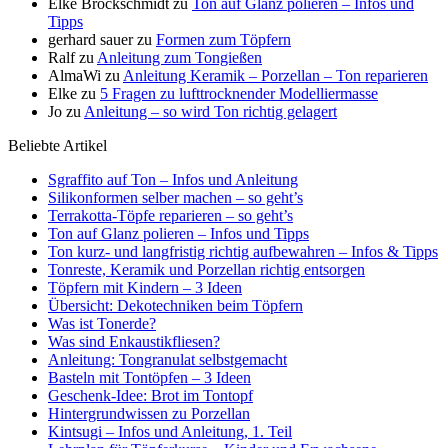
Elke Brockschmidt
zu
Ton auf Glanz polieren – Infos und
Tipps
gerhard sauer
zu
Formen zum Töpfern
Ralf
zu
Anleitung zum Tongießen
AlmaWi
zu
Anleitung Keramik – Porzellan – Ton reparieren
Elke
zu
5 Fragen zu lufttrocknender Modelliermasse
Jo
zu
Anleitung – so wird Ton richtig gelagert
Beliebte Artikel
Sgraffito auf Ton – Infos und Anleitung
Silikonformen selber machen – so geht’s
Terrakotta-Töpfe reparieren – so geht’s
Ton auf Glanz polieren – Infos und Tipps
Ton kurz- und langfristig richtig aufbewahren – Infos & Tipps
Tonreste, Keramik und Porzellan richtig entsorgen
Töpfern mit Kindern – 3 Ideen
Übersicht: Dekotechniken beim Töpfern
Was ist Tonerde?
Was sind Enkaustikfliesen?
Anleitung: Tongranulat selbstgemacht
Basteln mit Tontöpfen – 3 Ideen
Geschenk-Idee: Brot im Tontopf
Hintergrundwissen zu Porzellan
Kintsugi – Infos und Anleitung, 1. Teil