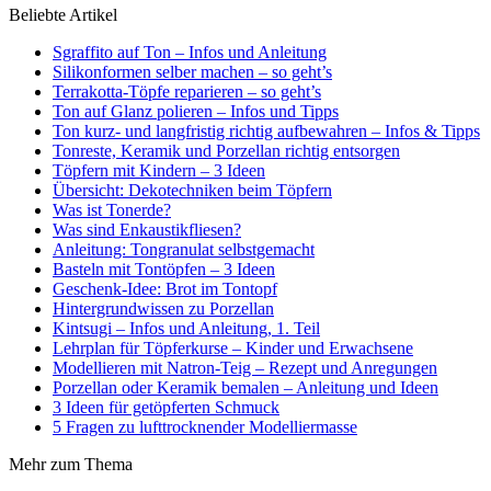
Beliebte Artikel
Sgraffito auf Ton – Infos und Anleitung
Silikonformen selber machen – so geht’s
Terrakotta-Töpfe reparieren – so geht’s
Ton auf Glanz polieren – Infos und Tipps
Ton kurz- und langfristig richtig aufbewahren – Infos & Tipps
Tonreste, Keramik und Porzellan richtig entsorgen
Töpfern mit Kindern – 3 Ideen
Übersicht: Dekotechniken beim Töpfern
Was ist Tonerde?
Was sind Enkaustikfliesen?
Anleitung: Tongranulat selbstgemacht
Basteln mit Tontöpfen – 3 Ideen
Geschenk-Idee: Brot im Tontopf
Hintergrundwissen zu Porzellan
Kintsugi – Infos und Anleitung, 1. Teil
Lehrplan für Töpferkurse – Kinder und Erwachsene
Modellieren mit Natron-Teig – Rezept und Anregungen
Porzellan oder Keramik bemalen – Anleitung und Ideen
3 Ideen für getöpferten Schmuck
5 Fragen zu lufttrocknender Modelliermasse
Mehr zum Thema