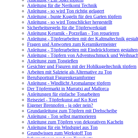
Anleitung für die Nerikomi Technik
Anleitung - so wird Ton richtig gelagert
Anleitung - bunte Kugeln für den Garten töpfern
Anleitung - so wird Tonschlicker hergestellt
Sicherheitsregeln für die Töpferwerkstatt
Anleitung Keramik - Porzellan - Ton reparieren
Anleitung - Töpferarbeiten mit der Kaltmaltechnik gestal
Fragen und Antworten zum Keramikermeister
Anleitung - Töpferarbeiten mit Eindrückformen gestalten
Anleitung - Töpfern von Adventsschmuck und Weihnac
Anleitung zum Tongießen
Gesichter und Figuren mit der Hohlkugeltechnik töpfern
Arbeiten mit Salzteig als Alternative zu Ton
Berufsportrait Figurenkeramformer
Anleitung - Windlicht Aromalampe töpfern
Der Töpfermarkt in Marratxi auf Mallorca
Anleitungen für einfache Tonarbeiten
Reiseziel - Töpferkunst auf Ko Kret
Eigener Brennofen - ja oder nein?
Grundanleitung zum Töpfern mit Drehscheibe
Anleitung - Ton selbst marmorieren
Anleitung zum Töpfern von dekorativen Kacheln
Anleitung für ein Windspiel aus Ton
Grundwissen zum Werkstoff Ton