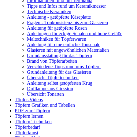
Informationen rund um Terrakotta
Tipps und Infos rund um Keramikmesser
Technische Keramiken
Anleitung - getöpferte Käseplatte
Fragen - Tonkonsistenz bis zum Glasieren
Anleitung für getöpferte Rosen
Anleitungen für eckige Schalen und hohe Gefäße
Maltechniken für Töpferwaren
Anleitung für eine einfache Tonschale
Glasieren mit ungewöhnlichen Materialien
Grundausstattung für das Töpfern
Brand von Töpferarbeiten
Verschiedene Tipps rund ums Töpfern
Grundanleitung für das Glasieren
Übersicht Töpfertechniken
Anleitung selbst getöpferten Krug
Duftlampe aus Giesston
Übersicht Tonarten
Töpfer-Videos
Töpfern Grafiken und Tabellen
PDF zum Töpfern
Töpfern lernen
Töpfern Techniken
Töpferbedarf
Töpferkunst