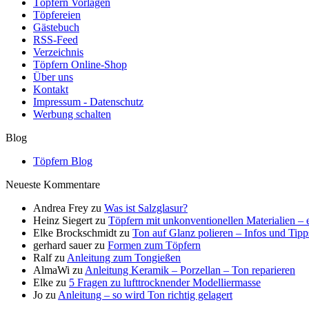
Töpfern Vorlagen
Töpfereien
Gästebuch
RSS-Feed
Verzeichnis
Töpfern Online-Shop
Über uns
Kontakt
Impressum - Datenschutz
Werbung schalten
Blog
Töpfern Blog
Neueste Kommentare
Andrea Frey
zu
Was ist Salzglasur?
Heinz Siegert
zu
Töpfern mit unkonventionellen Materialien – 
Elke Brockschmidt
zu
Ton auf Glanz polieren – Infos und Tipp
gerhard sauer
zu
Formen zum Töpfern
Ralf
zu
Anleitung zum Tongießen
AlmaWi
zu
Anleitung Keramik – Porzellan – Ton reparieren
Elke
zu
5 Fragen zu lufttrocknender Modelliermasse
Jo
zu
Anleitung – so wird Ton richtig gelagert