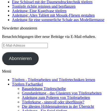
Eine Schüssel mit der Daumendrucktechnik töpfern
Tontöpfe richtig reinigen und bepflanzen
Anleitung: Eine Kugelvase töpfern
Anleitung: Altes Tablett mit Mosaik-Fliesen gestalten
Anleitung für eine sommerliche Schale aus Modelliermasse
Newsletter abonnieren
Benachrichtigungen über neue Beiträge via E-Mail erhalten.
E-
Mail-
Adresse
Abonnieren
Menü
Töpfern - Töpferarbeiten und Töpfertechniken lernen
Töpfern Fachartikel
Bauanleitung Töpferscheibe
Grundanleitung - das Glasieren von Töpferarbeiten
Anleitung zum Polieren von Töpferarbeiten
Töpferkurse - sinnvoll oder überflüssig?
Die ältesten Höhlenmalereien in der Übersicht
Anleitung - Ein Spiel töpfern